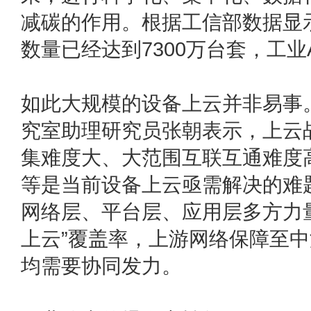
减碳的作用。根据工信部数据显
数量已经达到7300万台套，工业
如此大规模的设备上云并非易事
究室助理研究员张朝表示，上云
集难度大、大范围互联互通难度
等是当前设备上云亟需解决的难题
网络层、平台层、应用层多方力
上云”覆盖率，上游网络保障至
均需要协同发力。