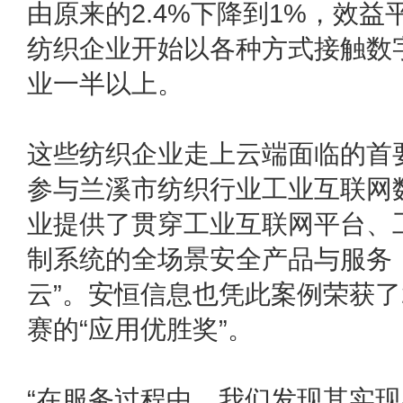
由原来的2.4%下降到1%，效益平
纺织企业开始以各种方式接触数
业一半以上。
这些纺织企业走上云端面临的首
参与兰溪市纺织行业工业互联网
业提供了贯穿工业互联网平台、
制系统的全场景安全产品与服务，
云”。安恒信息也凭此案例荣获了
赛的“应用优胜奖”。
“在服务过程中，我们发现其实