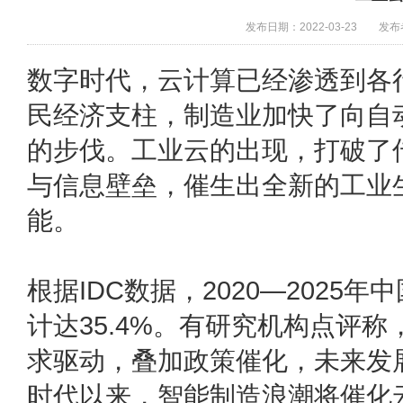
发布日期：2022-03-23
发布者
数字时代，云计算已经渗透到各
民经济支柱，制造业加快了向自
的步伐。工业云的出现，打破了
与信息壁垒，催生出全新的工业
能。
根据IDC数据，2020—202
计达35.4%。有研究机构点评
求驱动，叠加政策催化，未来发展
时代以来，智能制造浪潮将催化